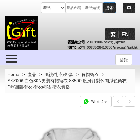
搜索
繁
EN
香港總公司
:
23601900
/
sales@igift.hk
澳門分公司
:
00853-28410350
/
macau@igift.hk
Browse
登錄
Home
>
產品
>
風褸/衛衣/外套
>
有帽衛衣
>
SKZ006 白色30N男裝有帽衛衣 88500 度身訂製休閒淨色衛衣
DIY團體衛衣 衛衣網站 衛衣價格
<
>