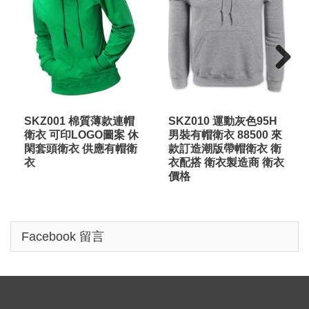
Next
SKZ001 棉質薄款連帽
SKZ010 運動灰色95H
衛衣 可印LOGO圖案 休
男裝有帽衛衣 88500 來
閑套頭衛衣 供應有帽衛
款訂造潮版帶帽衛衣 衛
衣
衣配搭 衛衣製造商 衛衣
價格
Facebook 留言